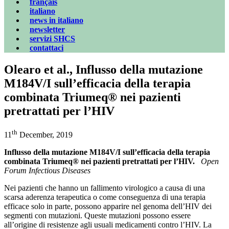
français
italiano
news in italiano
newsletter
servizi SHCS
contattaci
Olearo et al., Influsso della mutazione
M184V/I sull’efficacia della terapia
combinata Triumeq® nei pazienti
pretrattati per l’HIV
th
11
December, 2019
Influsso della mutazione M184V/I sull’efficacia della terapia
combinata Triumeq® nei pazienti pretrattati per l’HIV.
Open
Forum Infectious Diseases
Nei pazienti che hanno un fallimento virologico a causa di una
scarsa aderenza terapeutica o come conseguenza di una terapia
efficace solo in parte, possono apparire nel genoma dell’HIV dei
segmenti con mutazioni. Queste mutazioni possono essere
all’origine di resistenze agli usuali medicamenti contro l’HIV. La