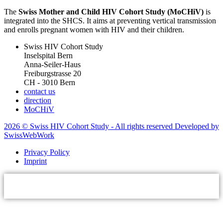
The
Swiss Mother and Child HIV Cohort Study (MoCHiV)
is
integrated into the SHCS. It aims at preventing vertical transmission
and enrolls pregnant women with HIV and their children.
Swiss HIV Cohort Study
Inselspital Bern
Anna-Seiler-Haus
Freiburgstrasse 20
CH - 3010 Bern
contact us
direction
MoCHiV
2026 © Swiss HIV Cohort Study - All rights reserved Developed by
SwissWebWork
Privacy Policy
Imprint