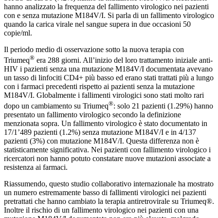
hanno analizzato la frequenza del fallimento virologico nei pazienti
con e senza mutazione M184V/I. Si parla di un fallimento virologico
quando la carica virale nel sangue supera in due occasioni 50
copie/ml.
Il periodo medio di osservazione sotto la nuova terapia con
®
Triumeq
era 288 giorni. All’inizio del loro trattamento iniziale anti-
HIV i pazienti senza una mutazione M184V/I documentata avevano
un tasso di linfociti CD4+ più basso ed erano stati trattati più a lungo
con i farmaci precedenti rispetto ai pazienti senza la mutazione
M184V/I. Globalmente i fallimenti virologici sono stati molto rari
®
dopo un cambiamento su Triumeq
: solo 21 pazienti (1.29%) hanno
presentato un fallimento virologico secondo la definizione
menzionata sopra. Un fallimento virologico è stato documentato in
17/1’489 pazienti (1.2%) senza mutazione M184V/I e in 4/137
pazienti (3%) con mutazione M184V/I. Questa differenza non è
statisticamente significativa. Nei pazienti con fallimento virologico i
ricercatori non hanno potuto constatare nuove mutazioni associate a
resistenza ai farmaci.
Riassumendo, questo studio collaborativo internazionale ha mostrato
un numero estremamente basso di fallimenti virologici nei pazienti
pretrattati che hanno cambiato la terapia antiretrovirale su Triumeq®.
Inoltre il rischio di un fallimento virologico nei pazienti con una