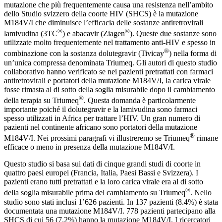
mutazione che più frequentemente causa una resistenza nell’ambito
dello Studio svizzero della coorte HIV (SHCS) è la mutazione
M184V/I che diminuisce l’efficacia delle sostanze antiretrovirali
®
®
lamivudina (3TC
) e abacavir (Ziagen
). Queste due sostanze sono
utilizzate molto frequentemente nel trattamento anti-HIV e spesso in
®
combinazione con la sostanza dolutegravir (Tivicay
) nella forma di
un’unica compressa denominata Triumeq. Gli autori di questo studio
collaborativo hanno verificato se nei pazienti pretrattati con farmaci
antiretrovirali e portatori della mutazione M184V/I, la carica virale
fosse rimasta al di sotto della soglia misurabile dopo il cambiamento
®
della terapia su Triumeq
. Questa domanda è particolarmente
importante poiché il dolutegravir e la lamivudina sono farmaci
spesso utilizzati in Africa per trattare l’HIV. Un gran numero di
pazienti nel continente africano sono portatori della mutazione
®
M184V/I. Nei prossimi paragrafi vi illustreremo se Triumeq
rimane
efficace o meno in presenza della mutazione M184V/I.
Questo studio si basa sui dati di cinque grandi studi di coorte in
quattro paesi europei (Francia, Italia, Paesi Bassi e Svizzera). I
pazienti erano tutti pretrattati e la loro carica virale era al di sotto
®
della soglia misurabile prima del cambiamento su Triumeq
. Nello
studio sono stati inclusi 1’626 pazienti. In 137 pazienti (8.4%) è stata
documentata una mutazione M184V/I. 778 pazienti partecipano alla
SHCS di cui 56 (7.2%) hanno la mutazione M184V/I. I ricercatori