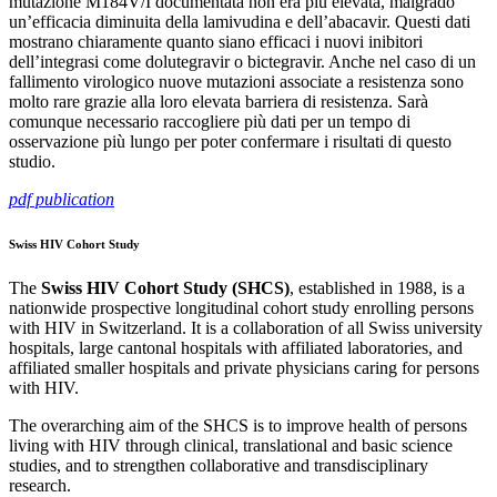
mutazione M184V/I documentata non era più elevata, malgrado
un’efficacia diminuita della lamivudina e dell’abacavir. Questi dati
mostrano chiaramente quanto siano efficaci i nuovi inibitori
dell’integrasi come dolutegravir o bictegravir. Anche nel caso di un
fallimento virologico nuove mutazioni associate a resistenza sono
molto rare grazie alla loro elevata barriera di resistenza. Sarà
comunque necessario raccogliere più dati per un tempo di
osservazione più lungo per poter confermare i risultati di questo
studio.
pdf publication
Swiss HIV Cohort Study
The
Swiss HIV Cohort Study (SHCS)
, established in 1988, is a
nationwide prospective longitudinal cohort study enrolling persons
with HIV in Switzerland. It is a collaboration of all Swiss university
hospitals, large cantonal hospitals with affiliated laboratories, and
affiliated smaller hospitals and private physicians caring for persons
with HIV.
The overarching aim of the SHCS is to improve health of persons
living with HIV through clinical, translational and basic science
studies, and to strengthen collaborative and transdisciplinary
research.