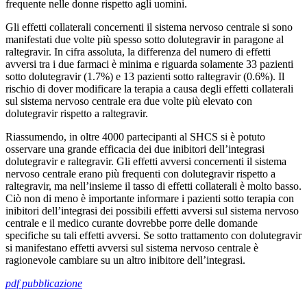
frequente nelle donne rispetto agli uomini.
Gli effetti collaterali concernenti il sistema nervoso centrale si sono
manifestati due volte più spesso sotto dolutegravir in paragone al
raltegravir. In cifra assoluta, la differenza del numero di effetti
avversi tra i due farmaci è minima e riguarda solamente 33 pazienti
sotto dolutegravir (1.7%) e 13 pazienti sotto raltegravir (0.6%). Il
rischio di dover modificare la terapia a causa degli effetti collaterali
sul sistema nervoso centrale era due volte più elevato con
dolutegravir rispetto a raltegravir.
Riassumendo, in oltre 4000 partecipanti al SHCS si è potuto
osservare una grande efficacia dei due inibitori dell’integrasi
dolutegravir e raltegravir. Gli effetti avversi concernenti il sistema
nervoso centrale erano più frequenti con dolutegravir rispetto a
raltegravir, ma nell’insieme il tasso di effetti collaterali è molto basso.
Ciò non di meno è importante informare i pazienti sotto terapia con
inibitori dell’integrasi dei possibili effetti avversi sul sistema nervoso
centrale e il medico curante dovrebbe porre delle domande
specifiche su tali effetti avversi. Se sotto trattamento con dolutegravir
si manifestano effetti avversi sul sistema nervoso centrale è
ragionevole cambiare su un altro inibitore dell’integrasi.
pdf pubblicazione