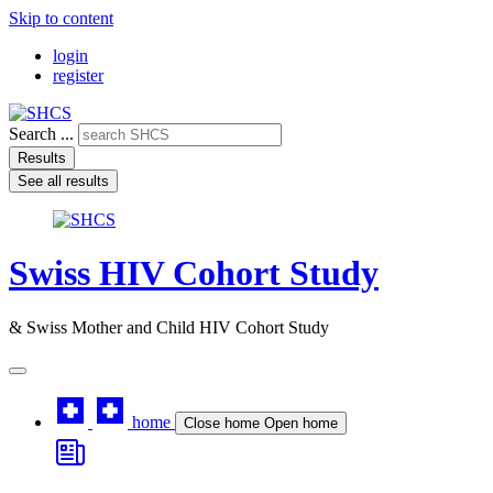
Skip to content
login
register
Search ...
Results
See all results
Swiss HIV Cohort Study
& Swiss Mother and Child HIV Cohort Study
home
Close home
Open home