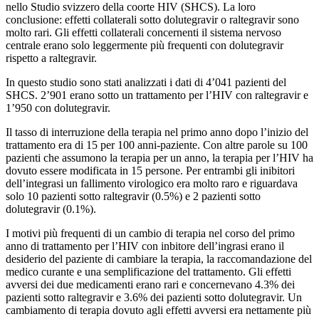
nello Studio svizzero della coorte HIV (SHCS). La loro
conclusione: effetti collaterali sotto dolutegravir o raltegravir sono
molto rari. Gli effetti collaterali concernenti il sistema nervoso
centrale erano solo leggermente più frequenti con dolutegravir
rispetto a raltegravir.
In questo studio sono stati analizzati i dati di 4’041 pazienti del
SHCS. 2’901 erano sotto un trattamento per l’HIV con raltegravir e
1’950 con dolutegravir.
Il tasso di interruzione della terapia nel primo anno dopo l’inizio del
trattamento era di 15 per 100 anni-paziente. Con altre parole su 100
pazienti che assumono la terapia per un anno, la terapia per l’HIV ha
dovuto essere modificata in 15 persone. Per entrambi gli inibitori
dell’integrasi un fallimento virologico era molto raro e riguardava
solo 10 pazienti sotto raltegravir (0.5%) e 2 pazienti sotto
dolutegravir (0.1%).
I motivi più frequenti di un cambio di terapia nel corso del primo
anno di trattamento per l’HIV con inbitore dell’ingrasi erano il
desiderio del paziente di cambiare la terapia, la raccomandazione del
medico curante e una semplificazione del trattamento. Gli effetti
avversi dei due medicamenti erano rari e concernevano 4.3% dei
pazienti sotto raltegravir e 3.6% dei pazienti sotto dolutegravir. Un
cambiamento di terapia dovuto agli effetti avversi era nettamente più