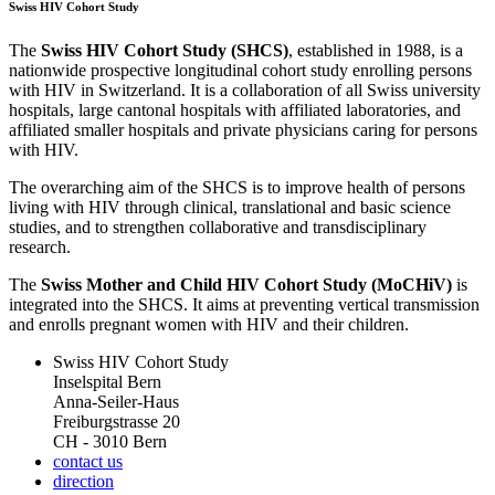
Swiss HIV Cohort Study
The
Swiss HIV Cohort Study (SHCS)
, established in 1988, is a
nationwide prospective longitudinal cohort study enrolling persons
with HIV in Switzerland. It is a collaboration of all Swiss university
hospitals, large cantonal hospitals with affiliated laboratories, and
affiliated smaller hospitals and private physicians caring for persons
with HIV.
The overarching aim of the SHCS is to improve health of persons
living with HIV through clinical, translational and basic science
studies, and to strengthen collaborative and transdisciplinary
research.
The
Swiss Mother and Child HIV Cohort Study (MoCHiV)
is
integrated into the SHCS. It aims at preventing vertical transmission
and enrolls pregnant women with HIV and their children.
Swiss HIV Cohort Study
Inselspital Bern
Anna-Seiler-Haus
Freiburgstrasse 20
CH - 3010 Bern
contact us
direction