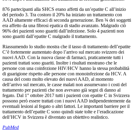
876 partecipanti alla SHCS erano affetti da un’epatite C all’inizio
del periodo 3. Tra costoro il 20% ha iniziato un trattamento con
AAD altamente efficaci di seconda generazione. Ben ¾ dei soggetti
era affetto da una fibrosi epatica di stadio avanzato. Malgrado ciò
96% dei pazienti sono guariti dall’infezione. Solo 4 pazienti non
sono guariti dall’epatite C malgrado il trattamento.
Riassumendo lo studio mostra che il tasso di trattamento dell’epatite
C’è fortemente aumentato dopo l’arrivo sul mercato svizzero dei
nuovi AAD. Con la nuova classe di farmaci, praticamente tutti i
pazienti trattati sono guariti. Inoltre i risultati mostrano che le
persone con una coinfezione HIV/HCV hanno la stessa probabilità
di guarigione rispetto alle persone con monoinfezione da HCV. A
causa del costo molto elevato dei nuovi AAD, al momento
dell’arrivo sul mercato, le casse malati non assumevano i costi del
trattamento per pazienti che non avevano già segni di danno al
fegato. Dal 1° ottobre 2017 tutti i pazienti con epatite C in Svizzera
possono però essere trattati con i nuovi AAD indipendentemente da
eventuali lesioni al fegato o altri fattori. Le importanti barriere per il
trattamento dell’epatite C sono quindi state tolte e l’eradicazione
dell’HCV in Svizzera è diventato un obiettivo realistico.
PubMed