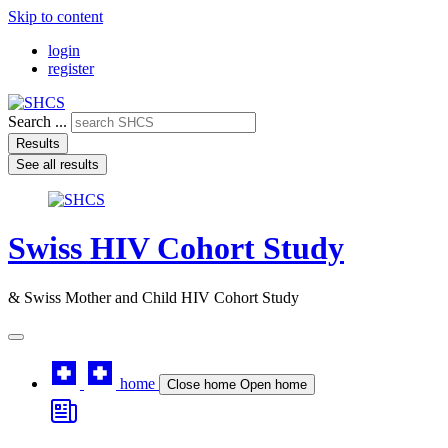
Skip to content
login
register
Search ...
Results
See all results
Swiss HIV Cohort Study
& Swiss Mother and Child HIV Cohort Study
home
Close home
Open home