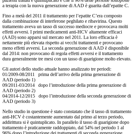
pazienti trattati è quintuplicato e che il 96% delle persone sottoposte
a terapia con la nuova generazione di AAD è guarita dall’epatite C.
Fino a metà del 2011 il trattamento per l’epatite C’era composto
dalla combinazione di interferone peghilato e ribavirina. Questo
trattamento aveva un tasso di successo mediocre e provocava molti
effetti avversi. I primi medicamenti anti-HCV altamente efficaci
(AAD) sono apparsi sul mercato nel 2011. La loro efficacia è
nettamente più elevata rispetto ai vecchi trattamenti e provocano
meno effetti avversi. La seconda generazione di AAD è disponibile
dal 2014: non provocano di regola effetti avversi e il trattamento
dura generalmente tre mesi con un tasso di guarigione molto elevato.
Gli autori dello studio attuale hanno analizzato tre periodi:
01/2009-08/2011 prima dell’arrivo della prima generazione di
AAD (periodo 1)
09/2011-03/2014 dopo l’introduzione della prima generazione di
AAD (periodo 2)
04/2014-12/2015 dopo l’introduzione della seconda generazione di
AAD (periodo 3)
Nello studio in questione è stato constatato che il tasso di trattamento
anti-HCV è costantemente aumentato dal primo al terzo periodo,
addirittura si è quintuplicato. In parallelo il tasso di guarigione dopo
trattamento è praticamente raddoppiato, dal 54% nel periodo 1 al
96% dopo l’introduzione dei trattamenti di seconda generazione.