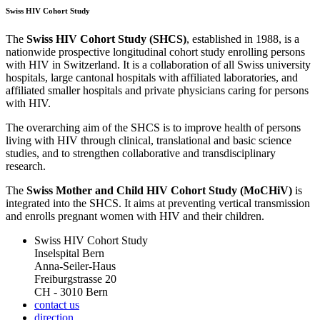
Swiss HIV Cohort Study
The
Swiss HIV Cohort Study (SHCS)
, established in 1988, is a
nationwide prospective longitudinal cohort study enrolling persons
with HIV in Switzerland. It is a collaboration of all Swiss university
hospitals, large cantonal hospitals with affiliated laboratories, and
affiliated smaller hospitals and private physicians caring for persons
with HIV.
The overarching aim of the SHCS is to improve health of persons
living with HIV through clinical, translational and basic science
studies, and to strengthen collaborative and transdisciplinary
research.
The
Swiss Mother and Child HIV Cohort Study (MoCHiV)
is
integrated into the SHCS. It aims at preventing vertical transmission
and enrolls pregnant women with HIV and their children.
Swiss HIV Cohort Study
Inselspital Bern
Anna-Seiler-Haus
Freiburgstrasse 20
CH - 3010 Bern
contact us
direction