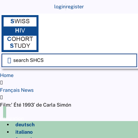
login
register
Home
Français News
Film:’ Été 1993′ de Carla Simón
navigation
deutsch
italiano