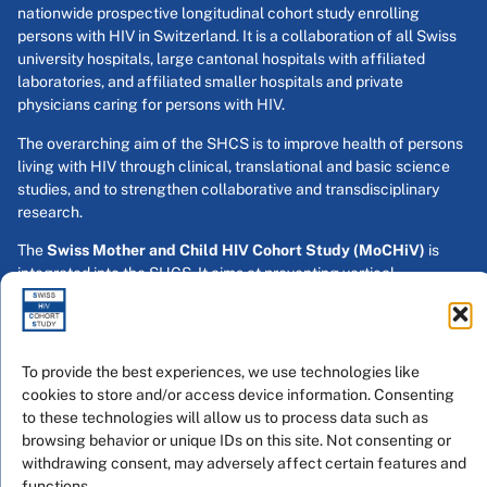
nationwide prospective longitudinal cohort study enrolling
persons with HIV in Switzerland. It is a collaboration of all Swiss
university hospitals, large cantonal hospitals with affiliated
laboratories, and affiliated smaller hospitals and private
physicians caring for persons with HIV.
The overarching aim of the SHCS is to improve health of persons
living with HIV through clinical, translational and basic science
studies, and to strengthen collaborative and transdisciplinary
research.
The
Swiss Mother and Child HIV Cohort Study (MoCHiV)
is
integrated into the SHCS. It aims at preventing vertical
transmission and enrolls pregnant women with HIV and their
children.
Swiss HIV Cohort Study
To provide the best experiences, we use technologies like
Inselspital Bern
cookies to store and/or access device information. Consenting
Anna-Seiler-Haus
to these technologies will allow us to process data such as
Freiburgstrasse 20
browsing behavior or unique IDs on this site. Not consenting or
CH - 3010 Bern
withdrawing consent, may adversely affect certain features and
functions.