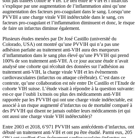
sont pas traitées contre le VIH. Le lien entre le VIH et l’infarctus
s’explique par une augmentation de l’inflammation ainsi qu’une
augmentation des facteurs pro-coagulant dans le sang. Lorsqu’une
PVVIH a une charge virale VIH indétectable dans le sang, ces
facteurs pro-coagulant et l’inflammation diminuent et donc, le risque
de faire un infarctus diminue également.
Plusieurs études menées par Dr José Castillo (université du
Colorado, USA) ont montré qu’une PVVIH qui n’a pas une
adhésion parfaite au traitement anti-VIH aura des marqueurs
d’inflammation dans le sang plus élevé qu’une PVVIH qui prend
100% de son traitement anti-VIH. A ce jour aucune étude n’avait
analysé une cohorte qui récoltait des données sur l’adhésion au
traitement anti-VIH, la charge virale VIH et les évènements
cardiovasculaires (infarctus ou attaque cérébrale). C’est dans ce
contexte, qu’une collaboration est née entre Dr Castillo et l’Etude de
cohorte VIH suisse. L’étude visait à répondre à la question suivante:
est-ce que l’oubli 1x/mois ou plus des médicaments anti-VIH
rapportée par les PVVIH qui ont une charge virale indétectable, est
associé à un risque augmenté d’infarctus ou de mortalité comparé à
des PVVIH qui disent ne jamais oublier leurs médicaments (et qui
ont aussi une charge virale VIH indétectable)?
Entre 2003 et 2018, 6’971 PVVIH sans antécédents d’infarctus, ont
débuté un traitement anti-VIH et ont pu être étudié. Parmi eux, 205
(3%) ont souffert d’un événement cardiovasculaire (infarctus ou