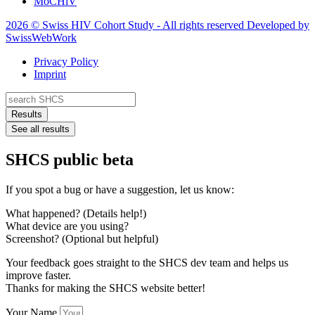
MoCHiV
2026 © Swiss HIV Cohort Study - All rights reserved Developed by
SwissWebWork
Privacy Policy
Imprint
Search
...
Results
See all results
SHCS public beta
If you spot a bug or have a suggestion, let us know:
What happened? (Details help!)
What device are you using?
Screenshot? (Optional but helpful)
Your feedback goes straight to the SHCS dev team and helps us
improve faster.
Thanks for making the SHCS website better!
Your Name