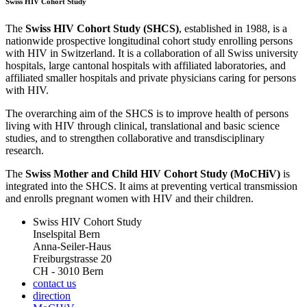
Swiss HIV Cohort Study
The
Swiss HIV Cohort Study (SHCS)
, established in 1988, is a
nationwide prospective longitudinal cohort study enrolling persons
with HIV in Switzerland. It is a collaboration of all Swiss university
hospitals, large cantonal hospitals with affiliated laboratories, and
affiliated smaller hospitals and private physicians caring for persons
with HIV.
The overarching aim of the SHCS is to improve health of persons
living with HIV through clinical, translational and basic science
studies, and to strengthen collaborative and transdisciplinary
research.
The
Swiss Mother and Child HIV Cohort Study (MoCHiV)
is
integrated into the SHCS. It aims at preventing vertical transmission
and enrolls pregnant women with HIV and their children.
Swiss HIV Cohort Study
Inselspital Bern
Anna-Seiler-Haus
Freiburgstrasse 20
CH - 3010 Bern
contact us
direction