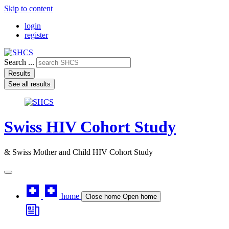
Skip to content
login
register
Search ...
Results
See all results
Swiss HIV Cohort Study
& Swiss Mother and Child HIV Cohort Study
home
Close home
Open home