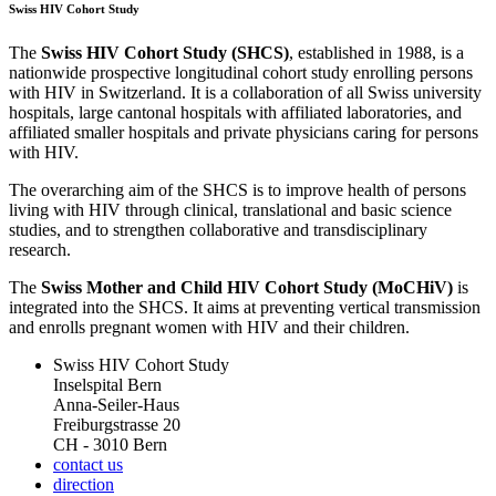
Swiss HIV Cohort Study
The
Swiss HIV Cohort Study (SHCS)
, established in 1988, is a
nationwide prospective longitudinal cohort study enrolling persons
with HIV in Switzerland. It is a collaboration of all Swiss university
hospitals, large cantonal hospitals with affiliated laboratories, and
affiliated smaller hospitals and private physicians caring for persons
with HIV.
The overarching aim of the SHCS is to improve health of persons
living with HIV through clinical, translational and basic science
studies, and to strengthen collaborative and transdisciplinary
research.
The
Swiss Mother and Child HIV Cohort Study (MoCHiV)
is
integrated into the SHCS. It aims at preventing vertical transmission
and enrolls pregnant women with HIV and their children.
Swiss HIV Cohort Study
Inselspital Bern
Anna-Seiler-Haus
Freiburgstrasse 20
CH - 3010 Bern
contact us
direction