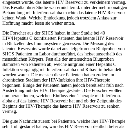
eingesetzt wurde, das latente HIV Reservoir zu verkleinern vermag.
Das Resultat ihrer Studie war ernüchternd: unter der mehrmonatigen
Behandlung mit Interferon-alpha machte das latente HIV Reservoir
keinen Wank. Welche Entdeckung jedoch trotzdem Anlass zur
Hoffnung macht, lesen sie weiter unten.
Die Forscher aus der SHCS haben in ihrer Studie bei 40
HIV/Hepatitis C koinfizierten Patienten das latente HIV Reservoir
in Blutzellen des Immunsystems gemessen. Die Messung des
latenten Reservoirs wurde dabei aus tiefgefrorenen Blutproben von
SHCS Patienten im Labor durchgeführt, das heisst ausserhalb des
menschlichen Körpers. Fast alle der untersuchten Blutproben
stammten von Patienten ab, welche aufgrund einer Hepatitis C
Infektion vorgängig mit Interferon-alpha und Ribavirin behandelt
worden waren. Die meisten dieser Patienten hatten zudem im
chronischen Stadium der HIV-Infektion ihre HIV-Therapie
begonnen. Einige der Patienten hatten jedoch bereit sehr früh nach
Ansteckung mit der HIV-Therapie gestartet. Die Forscher wollten
nun herausfinden, welchen Einfluss eine Therapie mit Interferon-
alpha auf das latente HIV Reservoir hat und ob der Zeitpunkt des
Beginns der HIV-Therapie das latente HIV Reservoir zu senken
vermag.
Die gute Nachricht zuerst: bei Patienten, welche ihre HIV-Therapie
sehr früh gestartet hatten, war das HIV Reservoir deutlich tiefer als