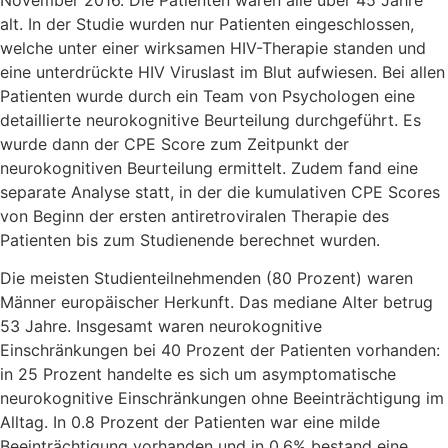
November 2016. Die Patienten waren alle über 45 Jahre
alt. In der Studie wurden nur Patienten eingeschlossen,
welche unter einer wirksamen HIV-Therapie standen und
eine unterdrückte HIV Viruslast im Blut aufwiesen. Bei allen
Patienten wurde durch ein Team von Psychologen eine
detaillierte neurokognitive Beurteilung durchgeführt. Es
wurde dann der CPE Score zum Zeitpunkt der
neurokognitiven Beurteilung ermittelt. Zudem fand eine
separate Analyse statt, in der die kumulativen CPE Scores
von Beginn der ersten antiretroviralen Therapie des
Patienten bis zum Studienende berechnet wurden.
Die meisten Studienteilnehmenden (80 Prozent) waren
Männer europäischer Herkunft. Das mediane Alter betrug
53 Jahre. Insgesamt waren neurokognitive
Einschränkungen bei 40 Prozent der Patienten vorhanden:
in 25 Prozent handelte es sich um asymptomatische
neurokognitive Einschränkungen ohne Beeinträchtigung im
Alltag. In 0.8 Prozent der Patienten war eine milde
Beeinträchtigung vorhanden und in 0.6% bestand eine