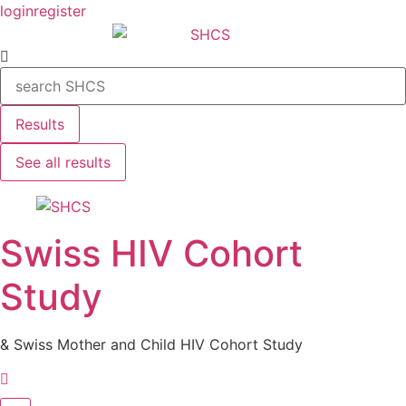
Skip
login
register
to
Search
content
...
Results
See all results
Swiss HIV Cohort
Study
& Swiss Mother and Child HIV Cohort Study