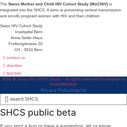
The
Swiss Mother and Child HIV Cohort Study (MoCHiV)
is
integrated into the SHCS. It aims at preventing vertical transmission
and enrolls pregnant women with HIV and their children.
Swiss HIV Cohort Study
Inselspital Bern
Anna-Seiler-Haus
Freiburgstrasse 20
CH - 3010 Bern
contact us
direction
MoCHiV
2026 © Swiss HIV Cohort Study - All rights reserved Developed by
SwissWebWork
Privacy Policy
Imprint
Search
...
SHCS public beta
If you spot a bug or have a suggestion, let us know: